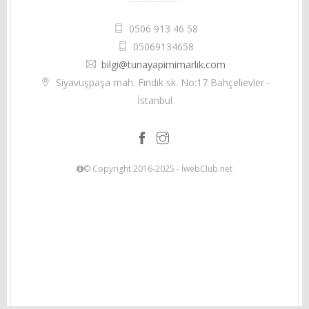
0506 913 46 58
05069134658
bilgi@tunayapimimarlık.com
Siyavuşpaşa mah. Fındık sk. No:17 Bahçelievler -
İstanbul
© Copyright 2016-2025 - İwebClub.net