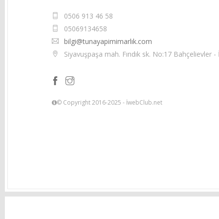
0506 913 46 58
05069134658
bilgi@tunayapimimarlık.com
Siyavuşpaşa mah. Fındık sk. No:17 Bahçelievler - 
© Copyright 2016-2025 - İwebClub.net